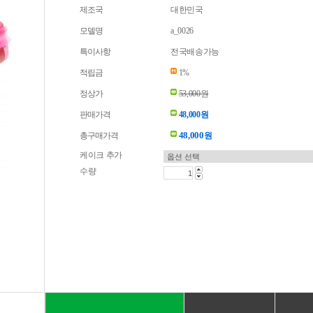
제조국
대한민국
모델명
a_0026
특이사항
전국배송가능
적립금
1%
정상가
53,000원
판매가격
48,000원
48,000
총구매가격
원
케이크 추가
수량