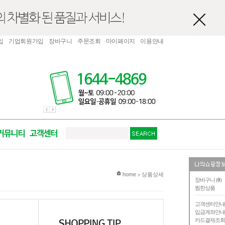
입
기업회원가입
장바구니
주문조회
마이페이지
이용안내
현재 위치
home
상품상세
>
장바구니 (
0
)
찜한상품
고객센터안
입금계좌안
카드결제조