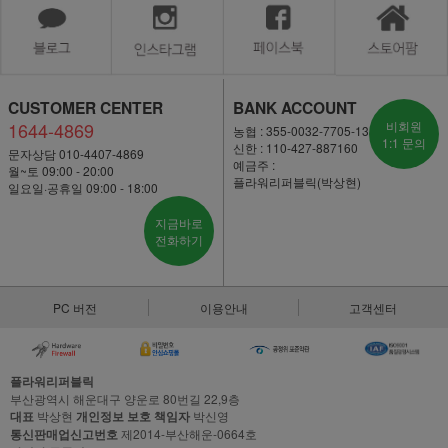
CUSTOMER CENTER
BANK ACCOUNT
1644-4869
비회원
농협 : 355-0032-7705-13
1:1 문의
신한 : 110-427-887160
문자상담 010-4407-4869
예금주 :
월~토 09:00 - 20:00
플라워리퍼블릭(박상현)
일요일·공휴일 09:00 - 18:00
지금바로
전화하기
PC 버전
이용안내
고객센터
플라워리퍼블릭
부산광역시 해운대구 양운로 80번길 22,9층
대표
박상현
개인정보 보호 책임자
박신영
통신판매업신고번호
제2014-부산해운-0664호