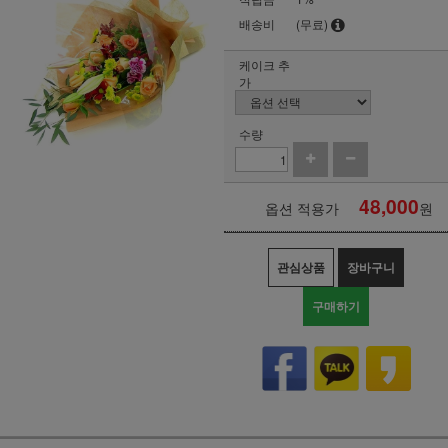
배송비
(무료)
케이크 추
가
수량
48,000
옵션 적용가
원
관심상품
장바구니
구매하기