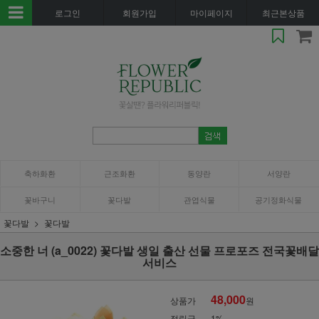
로그인
회원가입
마이페이지
최근본상품
축하화환
근조화환
동양란
서양란
꽃바구니
꽃다발
관엽식물
공기정화식물
꽃다발
꽃다발
소중한 너 (a_0022) 꽃다발 생일 출산 선물 프로포즈 전국꽃배달
서비스
48,000
상품가
원
적립금
1%