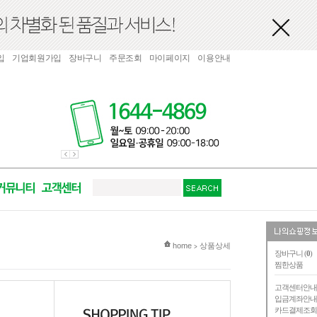
입
기업회원가입
장바구니
주문조회
마이페이지
이용안내
현재 위치
home
상품상세
>
장바구니 (
0
)
찜한상품
고객센터안
입금계좌안
카드결제조