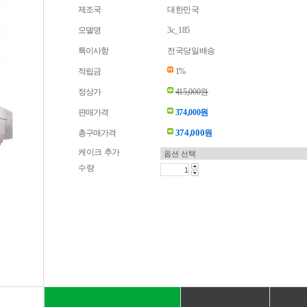
제조국
대한민국
모델명
3c_185
특이사항
전국당일배송
적립금
1%
정상가
415,000원
판매가격
374,000원
374,000
총구매가격
원
케이크 추가
수량