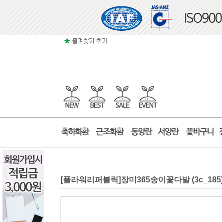
[플라워리퍼블릭]장미365송이꽃다발 (3c_1