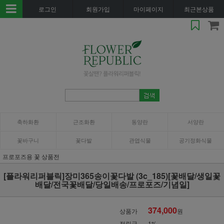
로그인
회원가입
마이페이지
최근본상품
축하화환
근조화환
동양란
서양란
꽃바구니
꽃다발
관엽식물
공기정화식물
프로포즈용 꽃 상품전
[플라워리퍼블릭]장미365송이꽃다발 (3c_185)[꽃배달/생일꽃
배달/전국꽃배달/당일배송/프로포즈/기념일]
374,000
상품가
원
적립금
1%