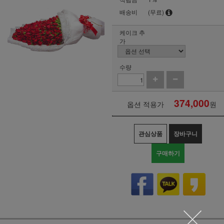
배송비
(무료)
케이크 추
가
수량
374,000
옵션 적용가
원
관심상품
장바구니
구매하기