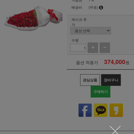
배송비
(무료)
케이크 추
가
수량
374,000
옵션 적용가
원
관심상품
장바구니
구매하기