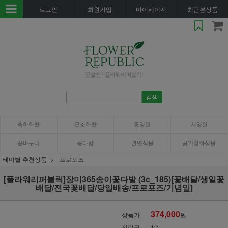
로그인
회원가입
마이페이지
최근본상품
축하화환
근조화환
동양란
서양란
꽃바구니
꽃다발
관엽식물
공기정화식물
테마별 추천상품
-프로포즈
[플라워리퍼블릭]장미365송이꽃다발 (3c_185)[꽃배달/생일꽃
배달/전국꽃배달/당일배송/프로포즈/기념일]
374,000
상품가
원
적립금
1%