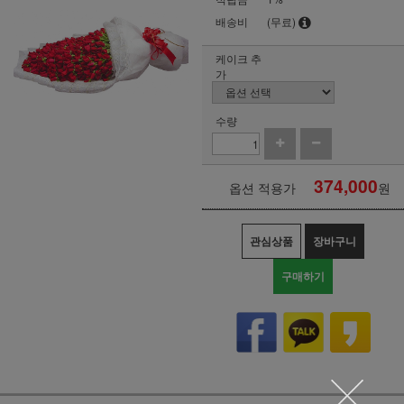
배송비
(무료)
케이크 추
가
수량
374,000
옵션 적용가
원
관심상품
장바구니
구매하기