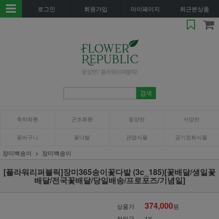
로그인
회원가입
마이페이지
최근본상품
축하화환
근조화환
동양란
서양란
꽃바구니
꽃다발
관엽식물
공기정화식물
장미백송이
장미백송이
[플라워리퍼블릭]장미365송이꽃다발 (3c_185)[꽃배달/생일꽃
배달/전국꽃배달/당일배송/프로포즈/기념일]
374,000
상품가
원
적립금
1%