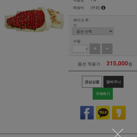
배송비
(무료)
케이크 추
가
수량
315,000
옵션 적용가
원
관심상품
장바구니
구매하기