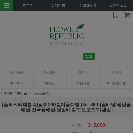
로그인
회원가입
마이페이지
최근본상품
축하화환
근조화환
동양란
서양란
꽃바구니
꽃다발
관엽식물
공기정화식물
테마별 추천상품
-프로포즈
[플라워리퍼블릭]장미200송이꽃다발 (3c_390)[꽃배달/생일꽃
배달/전국꽃배달/당일배송/프로포즈/기념일]
315,000
상품가
원
적립금
1%