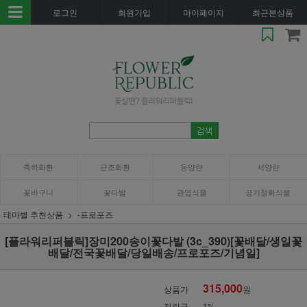
로그인
회원가입
마이페이지
최근본상품
축하화환
근조화환
동양란
서양란
꽃바구니
꽃다발
관엽식물
공기정화식물
테마별 추천상품
-프로포즈
[플라워리퍼블릭]장미200송이꽃다발 (3c_390)[꽃배달/생일꽃
배달/전국꽃배달/당일배송/프로포즈/기념일]
315,000
상품가
원
적립금
1%