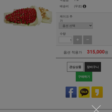
배송비
(무료)
케이크 추
가
수량
315,000
옵션 적용가
원
관심상품
장바구니
구매하기