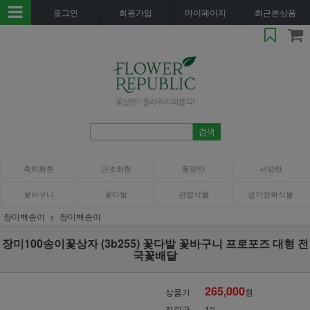
로그인
회원가입
마이페이지
최근본상품
축하화환
근조화환
동양란
서양란
꽃바구니
꽃다발
관엽식물
공기정화식물
장미백송이
장미백송이
장미100송이꽃상자 (3b255) 꽃다발 꽃바구니 프로포즈 대형 전
국꽃배달
265,000
상품가
원
적립금
1%