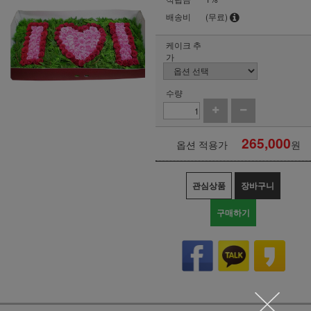
배송비
(무료)
케이크 추
가
수량
265,000
옵션 적용가
원
관심상품
장바구니
구매하기