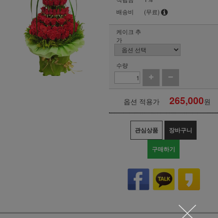
배송비
(무료)
케이크 추
가
수량
265,000
옵션 적용가
원
관심상품
장바구니
구매하기