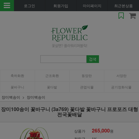
로그인
회원가입
마이페이지
최근본상품
축하화환
근조화환
동양란
서양란
꽃바구니
꽃다발
관엽식물
공기정화식물
장미백송이
장미백송이
장미100송이 꽃바구니 (3a769) 꽃다발 꽃바구니 프로포즈 대형
전국꽃배달
265,000
상품가
원
적립금
1%