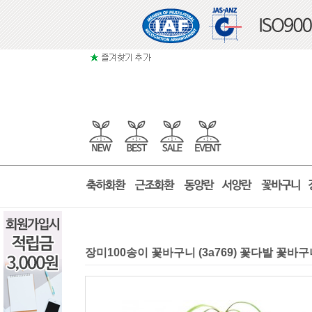
장미100송이 꽃바구니 (3a769) 꽃다발 꽃