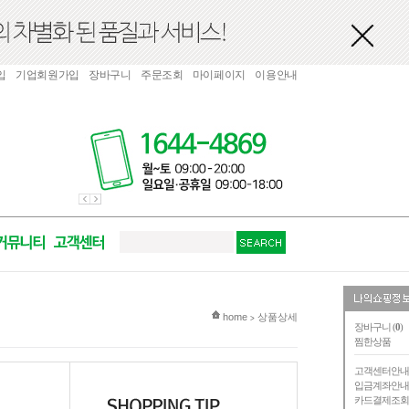
입
기업회원가입
장바구니
주문조회
마이페이지
이용안내
현재 위치
home
상품상세
>
장바구니 (
0
)
찜한상품
고객센터안
입금계좌안
카드결제조