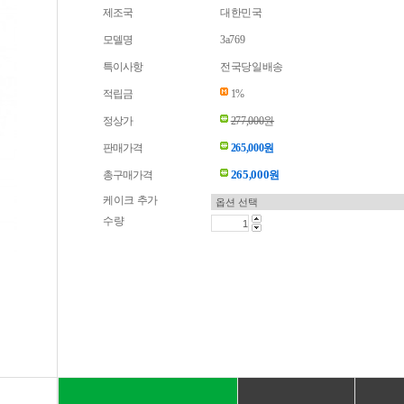
제조국
대한민국
모델명
3a769
특이사항
전국당일배송
적립금
1%
정상가
277,000원
판매가격
265,000원
265,000
총구매가격
원
케이크 추가
수량