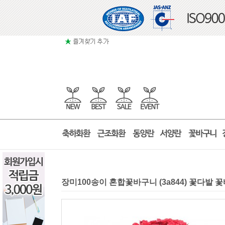
장미100송이 혼합꽃바구니 (3a844) 꽃다발