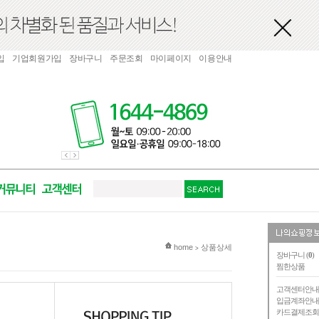
입
기업회원가입
장바구니
주문조회
마이페이지
이용안내
현재 위치
home
상품상세
>
장바구니 (
0
)
찜한상품
고객센터안
입금계좌안
카드결제조