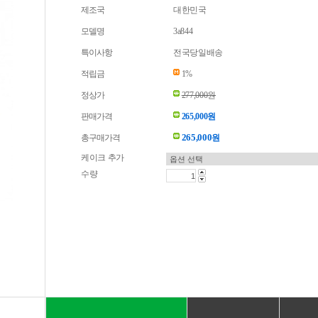
제조국
대한민국
모델명
3a844
특이사항
전국당일배송
적립금
1%
정상가
277,000원
판매가격
265,000원
265,000
총구매가격
원
케이크 추가
수량