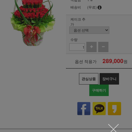
배송비
(무료)
케이크 추
가
수량
289,000
옵션 적용가
원
관심상품
장바구니
구매하기