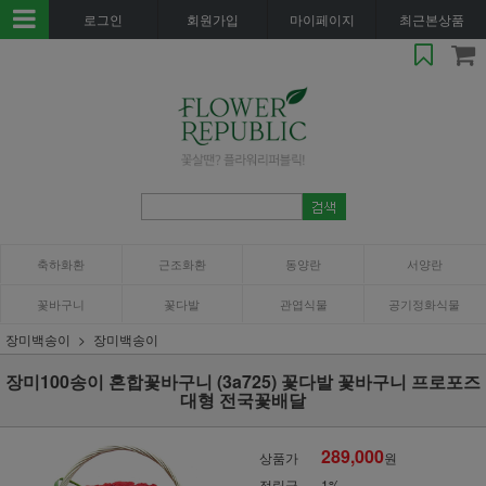
로그인
회원가입
마이페이지
최근본상품
축하화환
근조화환
동양란
서양란
꽃바구니
꽃다발
관엽식물
공기정화식물
장미백송이
장미백송이
장미100송이 혼합꽃바구니 (3a725) 꽃다발 꽃바구니 프로포즈
대형 전국꽃배달
289,000
상품가
원
적립금
1%