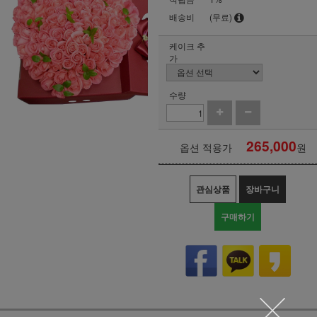
배송비
(무료)
케이크 추
가
수량
265,000
옵션 적용가
원
관심상품
장바구니
구매하기