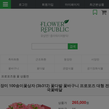
로그인
회원가입
마이페이지
최근본상품
축하화환
근조화환
동양란
서양란
꽃바구니
꽃다발
관엽식물
공기정화식물
프로포즈용 꽃 상품전
장미 100송이꽃상자 (3b312) 꽃다발 꽃바구니 프로포즈 대형 전
국꽃배달
265,000
상품가
원
적립금
1%