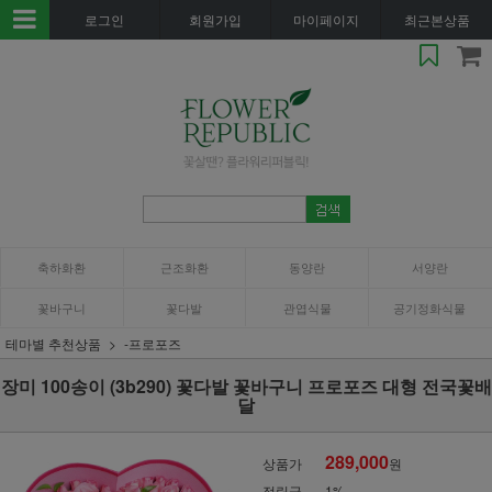
로그인
회원가입
마이페이지
최근본상품
축하화환
근조화환
동양란
서양란
꽃바구니
꽃다발
관엽식물
공기정화식물
테마별 추천상품
-프로포즈
장미 100송이 (3b290) 꽃다발 꽃바구니 프로포즈 대형 전국꽃배
달
289,000
상품가
원
적립금
1%