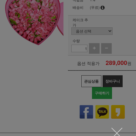
배송비
(무료)
케이크 추
가
수량
289,000
옵션 적용가
원
관심상품
장바구니
구매하기