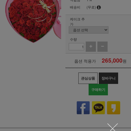
배송비
(무료)
케이크 추
가
수량
265,000
옵션 적용가
원
관심상품
장바구니
구매하기