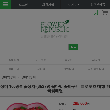
로그인
회원가입
마이페이지
최근본상품
축하화환
근조화환
동양란
서양란
꽃바구니
꽃다발
관엽식물
공기정화식물
장미백송이
장미백송이
장미 100송이꽃상자 (3b279) 꽃다발 꽃바구니 프로포즈 대형 전
국꽃배달
265,000
상품가
원
적립금
1%