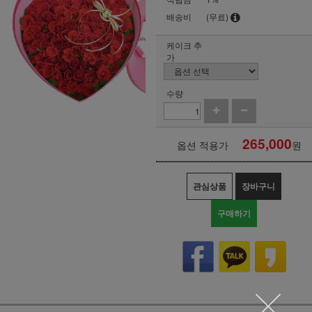
배송비
(무료)
케이크 추
가
수량
265,000
옵션 적용가
원
관심상품
장바구니
구매하기