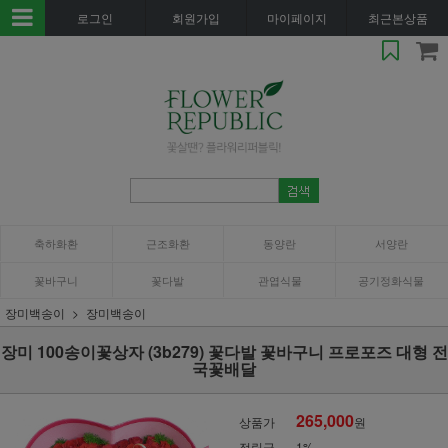
로그인
회원가입
마이페이지
최근본상품
축하화환
근조화환
동양란
서양란
꽃바구니
꽃다발
관엽식물
공기정화식물
장미백송이
장미백송이
장미 100송이꽃상자 (3b279) 꽃다발 꽃바구니 프로포즈 대형 전
국꽃배달
265,000
상품가
원
적립금
1%