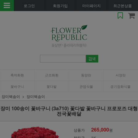
로그인
회원가입
마이페이지
최근본상품
축하화환
근조화환
동양란
서양란
꽃바구니
꽃다발
관엽식물
공기정화식물
장미백송이
장미백송이
장미 100송이 꽃바구니 (3a710) 꽃다발 꽃바구니 프로포즈 대형
전국꽃배달
265,000
상품가
원
적립금
1%