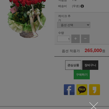
배송비
(무료)
케이크 추
가
수량
265,000
옵션 적용가
원
관심상품
장바구니
구매하기