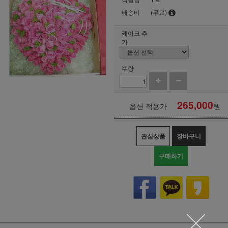
배송비
(무료)
케이크 추
가
수량
265,000
옵션 적용가
원
관심상품
장바구니
구매하기