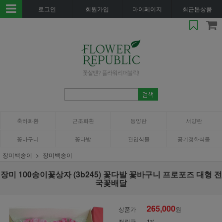
로그인
회원가입
마이페이지
최근본상품
축하화환
근조화환
동양란
서양란
꽃바구니
꽃다발
관엽식물
공기정화식물
장미백송이
장미백송이
장미 100송이꽃상자 (3b245) 꽃다발 꽃바구니 프로포즈 대형 전
국꽃배달
265,000
상품가
원
적립금
1%