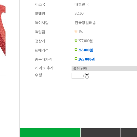
제조국
대한민국
모델명
3b166
특이사항
전국당일배송
적립금
1%
정상가
277,000원
판매가격
265,000원
265,000
총구매가격
원
케이크 추가
수량