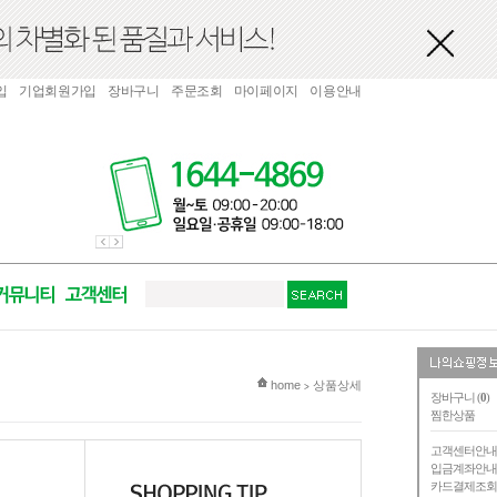
입
기업회원가입
장바구니
주문조회
마이페이지
이용안내
현재 위치
home
상품상세
>
장바구니 (
0
)
찜한상품
고객센터안
입금계좌안
카드결제조