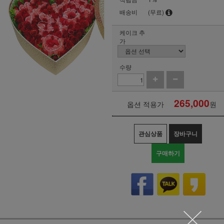
배송비
(무료)
케이크 추
가
수량
265,000
옵션 적용가
원
관심상품
장바구니
구매하기