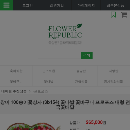
로그인
회원가입
마이페이지
최근본상품
축하화환
근조화환
동양란
서양란
꽃바구니
꽃다발
관엽식물
공기정화식물
테마별 추천상품
-프로포즈
장미 100송이꽃상자 (3b154) 꽃다발 꽃바구니 프로포즈 대형 전
국꽃배달
265,000
상품가
원
적립금
1%