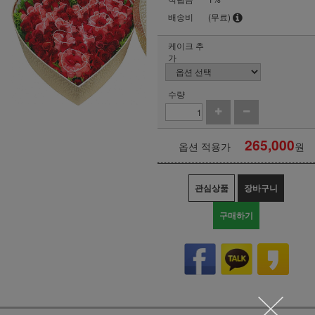
배송비
(무료)
케이크 추
가
수량
265,000
옵션 적용가
원
관심상품
장바구니
구매하기