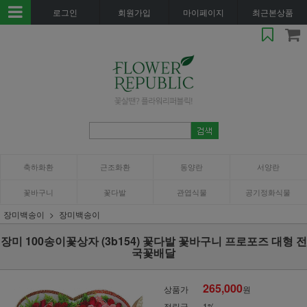
로그인
회원가입
마이페이지
최근본상품
축하화환
근조화환
동양란
서양란
꽃바구니
꽃다발
관엽식물
공기정화식물
장미백송이
장미백송이
장미 100송이꽃상자 (3b154) 꽃다발 꽃바구니 프로포즈 대형 전
국꽃배달
265,000
상품가
원
적립금
1%