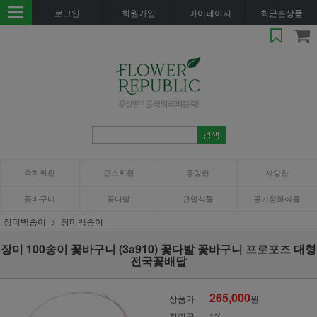
로그인
회원가입
마이페이지
최근본상품
축하화환
근조화환
동양란
서양란
꽃바구니
꽃다발
관엽식물
공기정화식물
장미백송이
장미백송이
장미 100송이 꽃바구니 (3a910) 꽃다발 꽃바구니 프로포즈 대형
전국꽃배달
265,000
상품가
원
적립금
1%