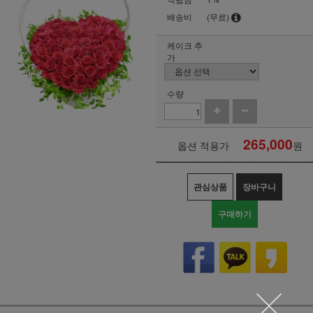
배송비
(무료)
케이크 추
가
수량
265,000
옵션 적용가
원
관심상품
장바구니
구매하기