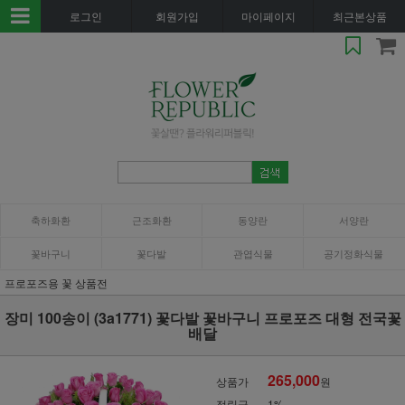
로그인
회원가입
마이페이지
최근본상품
축하화환
근조화환
동양란
서양란
꽃바구니
꽃다발
관엽식물
공기정화식물
프로포즈용 꽃 상품전
장미 100송이 (3a1771) 꽃다발 꽃바구니 프로포즈 대형 전국꽃
배달
265,000
상품가
원
적립금
1%