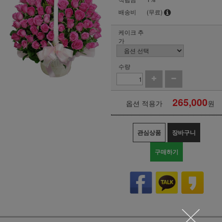
배송비
(무료)
케이크 추
가
수량
265,000
옵션 적용가
원
관심상품
장바구니
구매하기