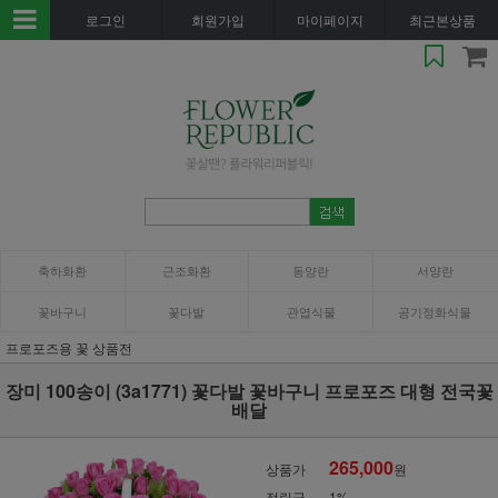
로그인
회원가입
마이페이지
최근본상품
축하화환
근조화환
동양란
서양란
꽃바구니
꽃다발
관엽식물
공기정화식물
프로포즈용 꽃 상품전
장미 100송이 (3a1771) 꽃다발 꽃바구니 프로포즈 대형 전국꽃
배달
265,000
상품가
원
적립금
1%