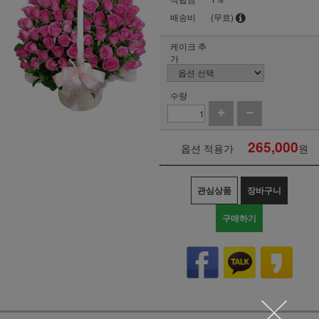
배송비
(무료)
케이크 추
가
수량
265,000
옵션 적용가
원
관심상품
장바구니
구매하기