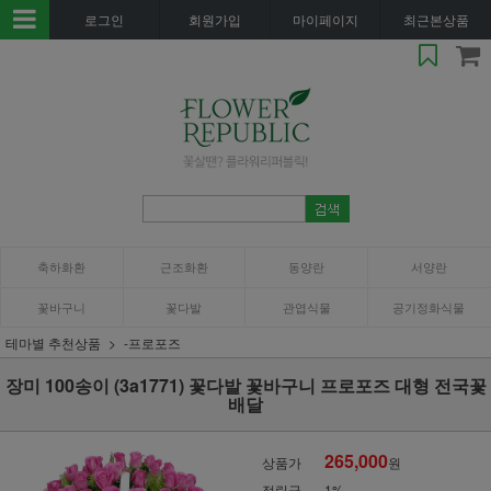
로그인
회원가입
마이페이지
최근본상품
축하화환
근조화환
동양란
서양란
꽃바구니
꽃다발
관엽식물
공기정화식물
테마별 추천상품
-프로포즈
장미 100송이 (3a1771) 꽃다발 꽃바구니 프로포즈 대형 전국꽃
배달
265,000
상품가
원
적립금
1%