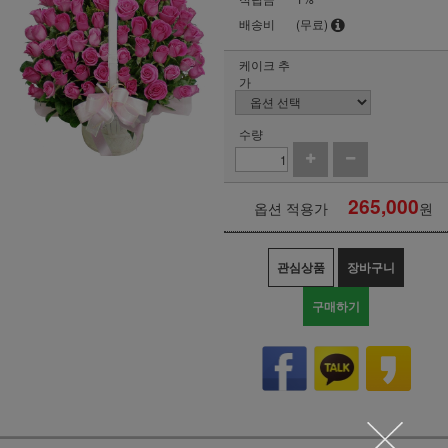
배송비
(무료)
케이크 추
가
수량
265,000
옵션 적용가
원
관심상품
장바구니
구매하기