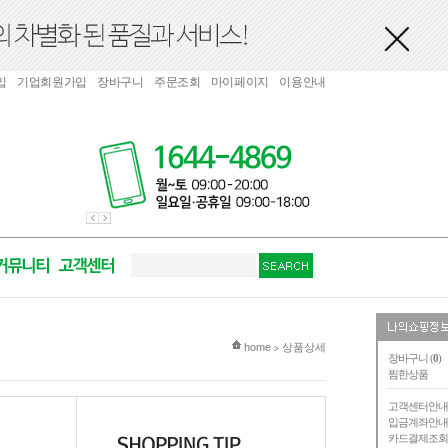
입
기업회원가입
장바구니
주문조회
마이페이지
이용안내
현재 위치
home
상품상세
>
장바구니 (
0
)
찜한상품
고객센터안
입금계좌안
카드결제조