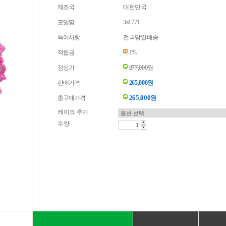
제조국
대한민국
모델명
3a1771
특이사항
전국당일배송
적립금
1%
정상가
277,000원
판매가격
265,000원
265,000
총구매가격
원
케이크 추가
수량