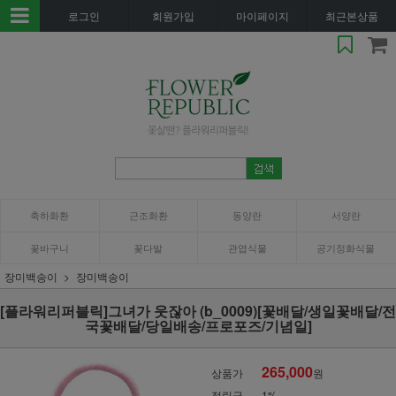
로그인
회원가입
마이페이지
최근본상품
축하화환
근조화환
동양란
서양란
꽃바구니
꽃다발
관엽식물
공기정화식물
장미백송이
장미백송이
[플라워리퍼블릭]그녀가 웃잖아 (b_0009)[꽃배달/생일꽃배달/전
국꽃배달/당일배송/프로포즈/기념일]
265,000
상품가
원
적립금
1%