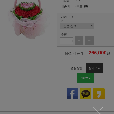
배송비
(무료)
케이크 추
가
수량
265,000
옵션 적용가
원
관심상품
장바구니
구매하기