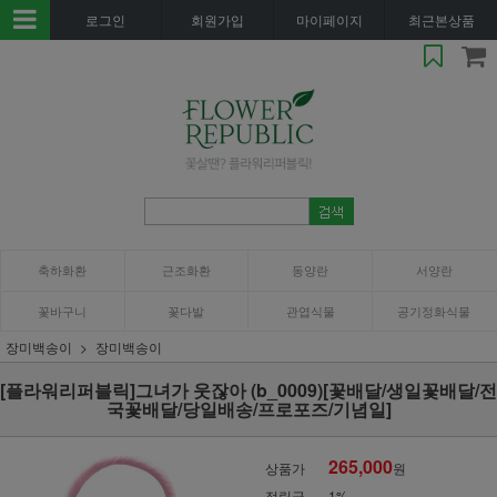
로그인
회원가입
마이페이지
최근본상품
축하화환
근조화환
동양란
서양란
꽃바구니
꽃다발
관엽식물
공기정화식물
장미백송이
장미백송이
[플라워리퍼블릭]그녀가 웃잖아 (b_0009)[꽃배달/생일꽃배달/전
국꽃배달/당일배송/프로포즈/기념일]
265,000
상품가
원
적립금
1%