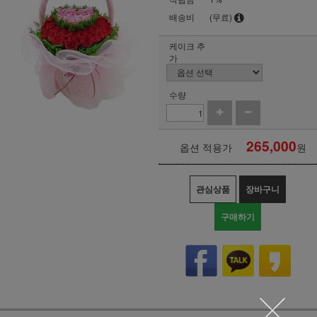
배송비
(무료)
케이크 추
가
수량
265,000
옵션 적용가
원
관심상품
장바구니
구매하기