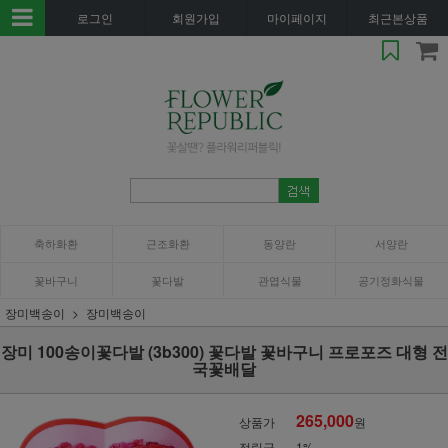
로그인
회원가입
마이페이지
최근본상품
축하화환
근조화환
동양란
서양란
꽃바구니
꽃다발
관엽식물
공기정화식물
장미백송이
장미백송이
장미 100송이꽃다발 (3b300) 꽃다발 꽃바구니 프로포즈 대형 전
국꽃배달
265,000
상품가
원
적립금
1%