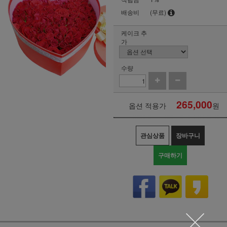
배송비
(무료)
케이크 추
가
수량
265,000
옵션 적용가
원
관심상품
장바구니
구매하기