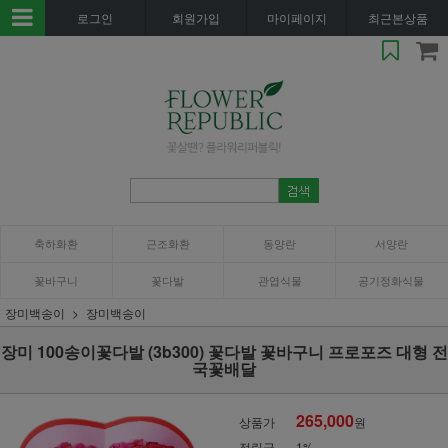
로그인
회원가입
마이페이지
최근본상품
축하화환
근조화환
동양란
서양란
꽃바구니
꽃다발
관엽식물
공기정화식물
장미백송이
장미백송이
장미 100송이꽃다발 (3b300) 꽃다발 꽃바구니 프로포즈 대형 전
국꽃배달
265,000
상품가
원
적립금
1%