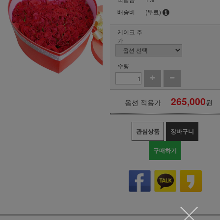
배송비
(무료)
케이크 추
가
수량
265,000
옵션 적용가
원
관심상품
장바구니
구매하기