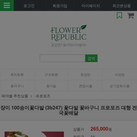
로그인
회원가입
마이페이지
최근본상품
축하화환
근조화환
동양란
서양란
꽃바구니
꽃다발
관엽식물
공기정화식물
테마별 추천상품
-프로포즈
장미 100송이꽃다발 (3b247) 꽃다발 꽃바구니 프로포즈 대형 전
국꽃배달
265,000
상품가
원
적립금
1%