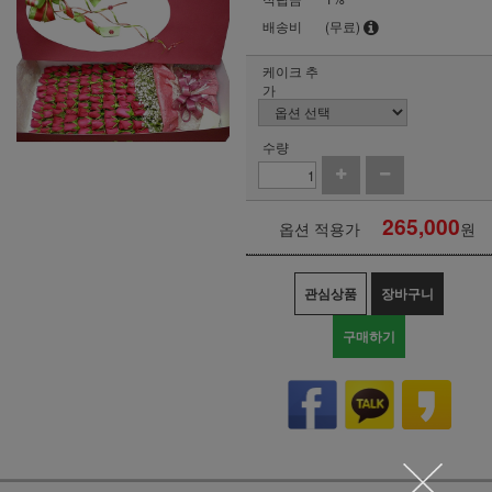
배송비
(무료)
케이크 추
가
수량
265,000
옵션 적용가
원
관심상품
장바구니
구매하기