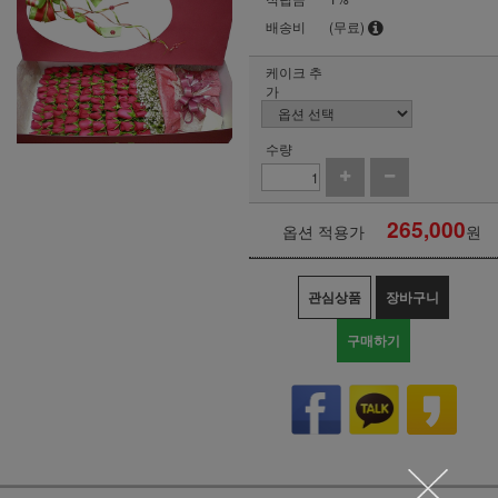
배송비
(무료)
케이크 추
가
수량
265,000
옵션 적용가
원
관심상품
장바구니
구매하기