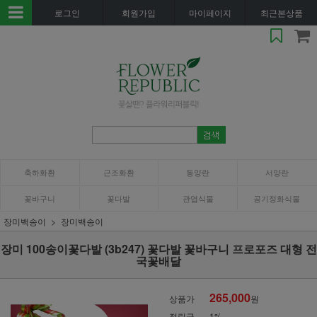
로그인
회원가입
마이페이지
최근본상품
축하화환
근조화환
동양란
서양란
꽃바구니
꽃다발
관엽식물
공기정화식물
장미백송이
장미백송이
장미 100송이꽃다발 (3b247) 꽃다발 꽃바구니 프로포즈 대형 전
국꽃배달
265,000
상품가
원
적립금
1%