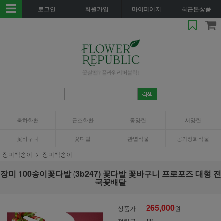
로그인
회원가입
마이페이지
최근본상품
축하화환
근조화환
동양란
서양란
꽃바구니
꽃다발
관엽식물
공기정화식물
장미백송이
장미백송이
장미 100송이꽃다발 (3b247) 꽃다발 꽃바구니 프로포즈 대형 전
국꽃배달
265,000
상품가
원
적립금
1%