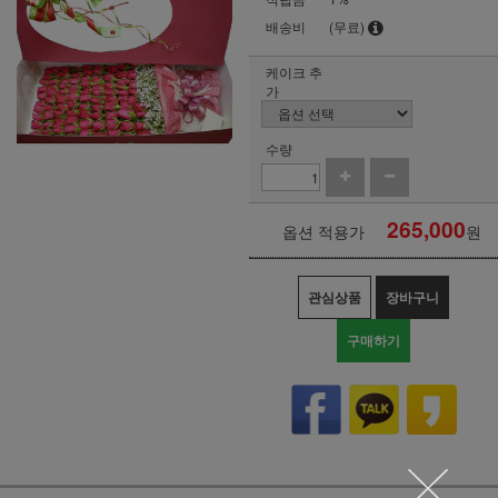
배송비
(무료)
케이크 추
가
수량
265,000
옵션 적용가
원
관심상품
장바구니
구매하기