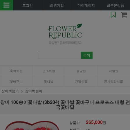
로그인
회원가입
마이페이지
최근본상품
축하화환
근조화환
동양란
서양란
꽃바구니
꽃다발
관엽식물
공기정화식물
장미백송이
장미백송이
장미 100송이꽃다발 (3b204) 꽃다발 꽃바구니 프로포즈 대형 전
국꽃배달
265,000
상품가
원
적립금
1%