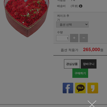
배송비
(무료)
케이크 추
가
수량
265,000
옵션 적용가
원
관심상품
장바구니
구매하기