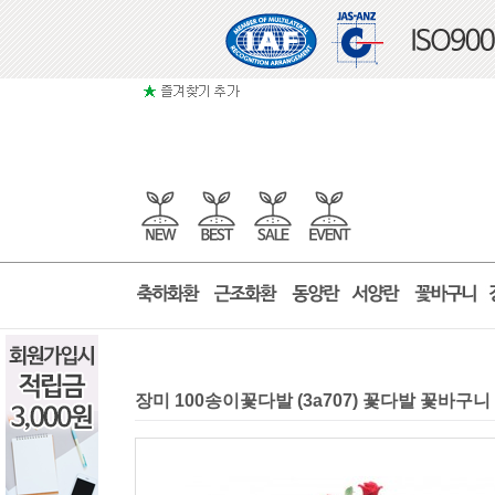
장미 100송이꽃다발 (3a707) 꽃다발 꽃바