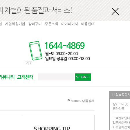
입
기업회원가입
장바구니
주문조회
마이페이지
이용안내
현재 위치
home
상품상세
>
장바구니 (
0
)
찜한상품
고객센터안
입금계좌안
카드결제조