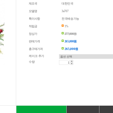
제조국
대한민국
모델명
3a707
특이사항
전국배송가능
적립금
1%
정상가
277,000원
판매가격
265,000원
265,000
총구매가격
원
케이크 추가
수량