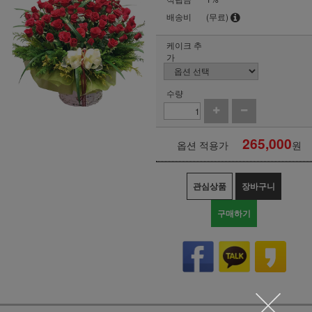
배송비
(무료)
케이크 추
가
수량
265,000
옵션 적용가
원
관심상품
장바구니
구매하기