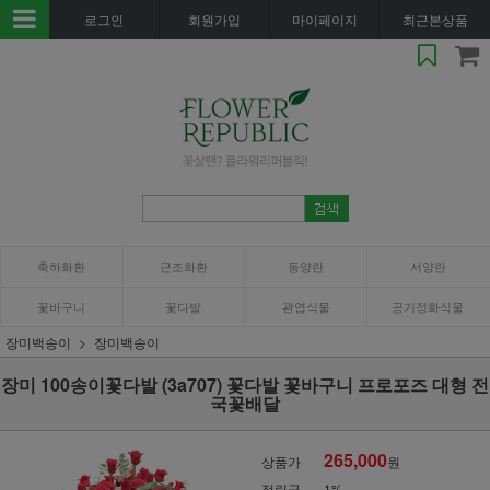
로그인
회원가입
마이페이지
최근본상품
축하화환
근조화환
동양란
서양란
꽃바구니
꽃다발
관엽식물
공기정화식물
장미백송이
장미백송이
장미 100송이꽃다발 (3a707) 꽃다발 꽃바구니 프로포즈 대형 전
국꽃배달
265,000
상품가
원
적립금
1%