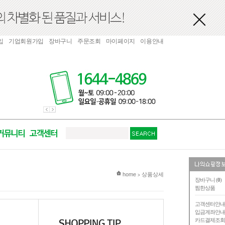
입
기업회원가입
장바구니
주문조회
마이페이지
이용안내
현재 위치
home
상품상세
>
장바구니 (
0
)
찜한상품
고객센터안
입금계좌안
카드결제조