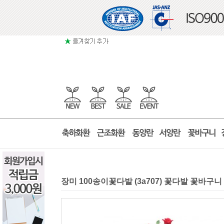
장미 100송이꽃다발 (3a707) 꽃다발 꽃바