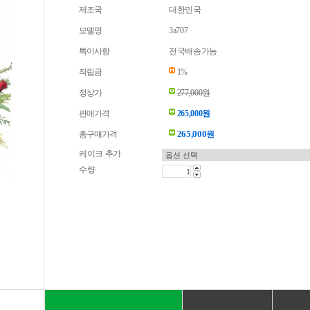
제조국
대한민국
모델명
3a707
특이사항
전국배송가능
적립금
1%
정상가
277,000원
판매가격
265,000원
265,000
총구매가격
원
케이크 추가
수량