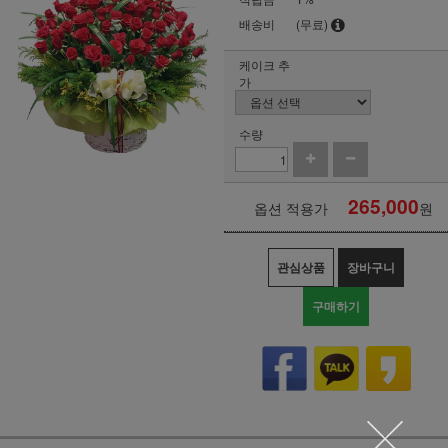
배송비
(무료)
케이크 추
가
수량
265,000
옵션 적용가
원
관심상품
장바구니
구매하기