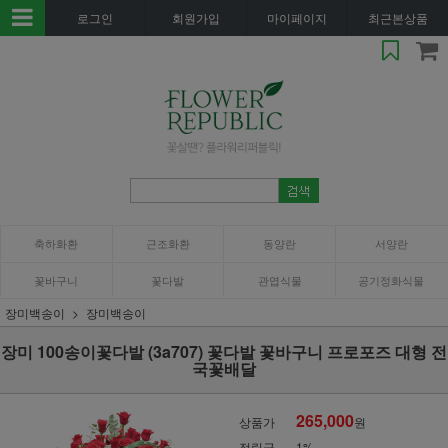
로그인
회원가입
마이페이지
최근본상품
축하화환
근조화환
동양란
서양란
꽃바구니
꽃다발
관엽식물
공기정화식물
장미백송이
장미백송이
장미 100송이꽃다발 (3a707) 꽃다발 꽃바구니 프로포즈 대형 전
국꽃배달
265,000
상품가
원
적립금
1%