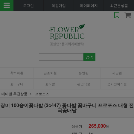
로그인
회원가입
마이페이지
최근본상품
축하화환
근조화환
동양란
서양란
꽃바구니
꽃다발
관엽식물
공기정화식물
테마별 추천상품
-프로포즈
장미 100송이꽃다발 (3c447) 꽃다발 꽃바구니 프로포즈 대형 전
국꽃배달
265,000
상품가
원
적립금
1%