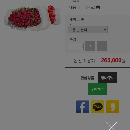
배송비
(무료)
케이크 추
가
수량
265,000
옵션 적용가
원
관심상품
장바구니
구매하기