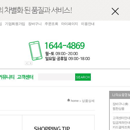
입
기업회원가입
장바구니
주문조회
마이페이지
이용안내
현재 위치
home
상품상세
>
장바구니 (
0
)
찜한상품
고객센터안
입금계좌안
카드결제조