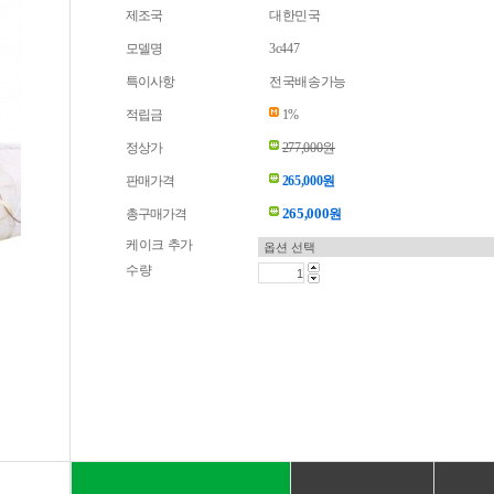
제조국
대한민국
모델명
3c447
특이사항
전국배송가능
적립금
1%
정상가
277,000원
판매가격
265,000원
265,000
총구매가격
원
케이크 추가
수량