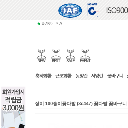
장미 100송이꽃다발 (3c447) 꽃다발 꽃바