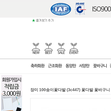
장미 100송이꽃다발 (3c447) 꽃다발 꽃바