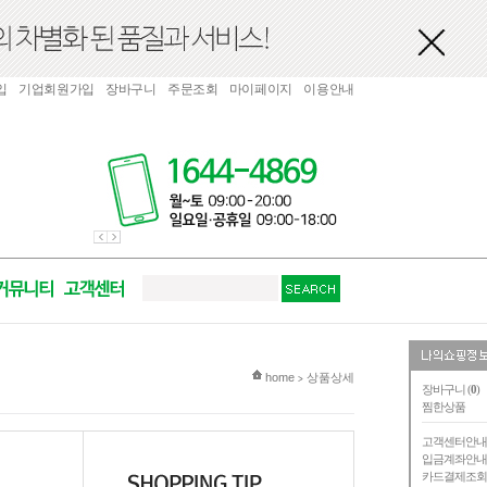
입
기업회원가입
장바구니
주문조회
마이페이지
이용안내
현재 위치
home
상품상세
>
장바구니 (
0
)
찜한상품
고객센터안
입금계좌안
카드결제조