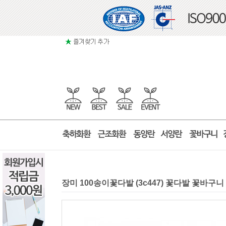
장미 100송이꽃다발 (3c447) 꽃다발 꽃바