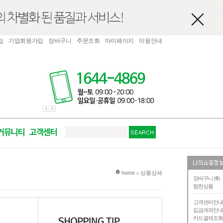
입
기업회원가입
장바구니
주문조회
마이페이지
이용안내
현재 위치
home
상품상세
>
장바구니 (
0
)
찜한상품
고객센터안
입금계좌안
카드결제조