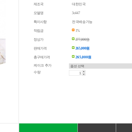
제조국
대한민국
모델명
3c447
특이사항
전국배송가능
적립금
1%
정상가
277,000원
판매가격
265,000원
265,000
총구매가격
원
케이크 추가
수량