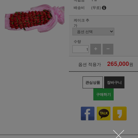
배송비
(무료)
케이크 추
가
수량
265,000
옵션 적용가
원
관심상품
장바구니
구매하기