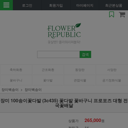
로그인
회원가입
마이페이지
최근본상품
축하화환
근조화환
동양란
서양란
꽃바구니
꽃다발
관엽식물
공기정화식물
장미백송이
장미백송이
장미 100송이꽃다발 (3c435) 꽃다발 꽃바구니 프로포즈 대형 전
국꽃배달
265,000
상품가
원
적립금
1%