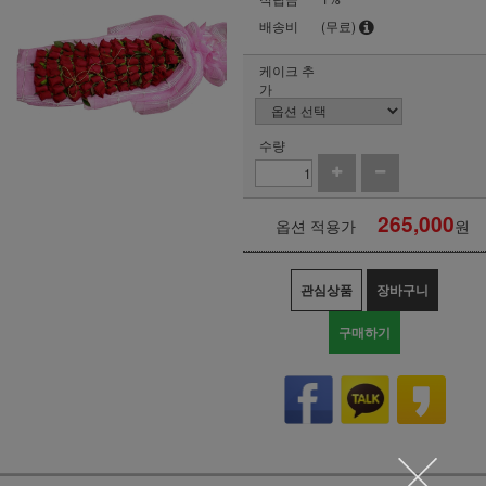
배송비
(무료)
케이크 추
가
수량
265,000
옵션 적용가
원
관심상품
장바구니
구매하기