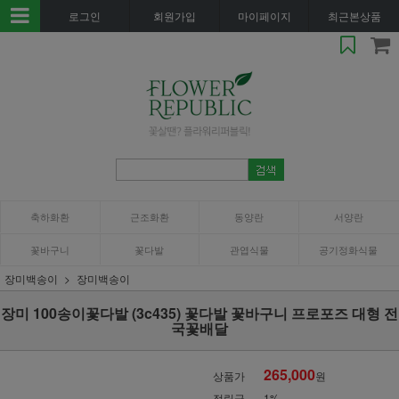
로그인
회원가입
마이페이지
최근본상품
축하화환
근조화환
동양란
서양란
꽃바구니
꽃다발
관엽식물
공기정화식물
장미백송이
장미백송이
장미 100송이꽃다발 (3c435) 꽃다발 꽃바구니 프로포즈 대형 전
국꽃배달
265,000
상품가
원
적립금
1%