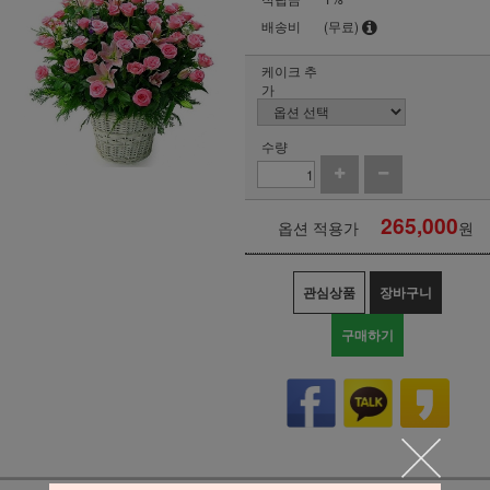
배송비
(무료)
케이크 추
가
수량
265,000
옵션 적용가
원
관심상품
장바구니
구매하기