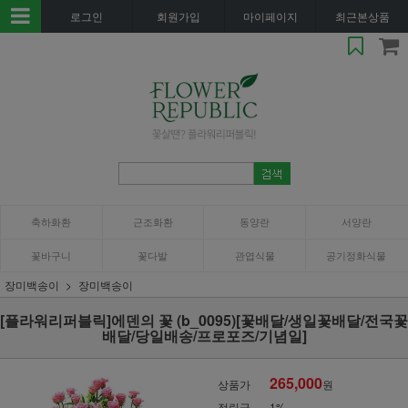
로그인
회원가입
마이페이지
최근본상품
축하화환
근조화환
동양란
서양란
꽃바구니
꽃다발
관엽식물
공기정화식물
장미백송이
장미백송이
[플라워리퍼블릭]에덴의 꽃 (b_0095)[꽃배달/생일꽃배달/전국꽃
배달/당일배송/프로포즈/기념일]
265,000
상품가
원
적립금
1%