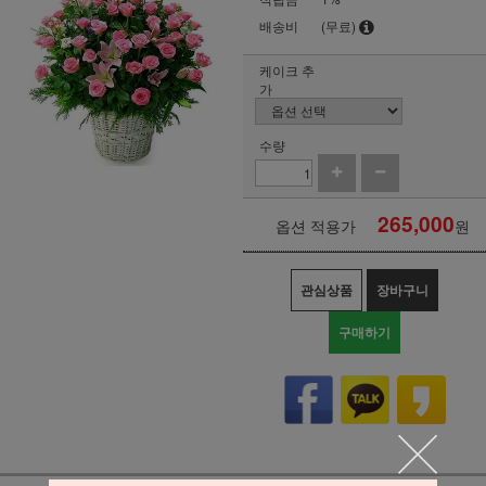
배송비
(무료)
케이크 추
가
수량
265,000
옵션 적용가
원
관심상품
장바구니
구매하기