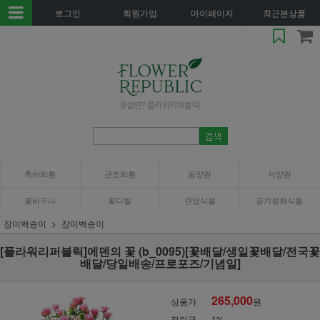
로그인
회원가입
마이페이지
최근본상품
축하화환
근조화환
동양란
서양란
꽃바구니
꽃다발
관엽식물
공기정화식물
장미백송이
장미백송이
[플라워리퍼블릭]에덴의 꽃 (b_0095)[꽃배달/생일꽃배달/전국꽃
배달/당일배송/프로포즈/기념일]
265,000
상품가
원
적립금
1%