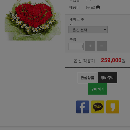
배송비
(무료)
케이크 추
가
수량
259,000
옵션 적용가
원
관심상품
장바구니
구매하기