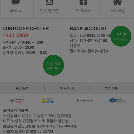
CUSTOMER CENTER
BANK ACCOUNT
1644-4869
비회원
농협 : 355-0032-7705-13
1:1 문의
신한 : 110-427-887160
문자상담 010-4407-4869
예금주 :
월~토 09:00 - 20:00
플라워리퍼블릭(박상현)
일요일·공휴일 09:00 - 18:00
지금바로
전화하기
PC 버전
이용안내
고객센터
플라워리퍼블릭
부산광역시 해운대구 양운로 80번길 22,9층
대표
박상현
개인정보 보호 책임자
박신영
통신판매업신고번호
제2014-부산해운-0664호
사업자 등록번호
608-92-02734