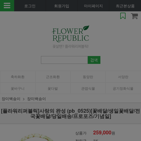
로그인
회원가입
마이페이지
최근본상품
축하화환
근조화환
동양란
서양란
꽃바구니
꽃다발
관엽식물
공기정화식물
장미백송이
장미백송이
[플라워리퍼블릭]사랑의 완성 (pb_0525)[꽃배달/생일꽃배달/전
국꽃배달/당일배송/프로포즈/기념일]
259,000
상품가
원
적립금
1%