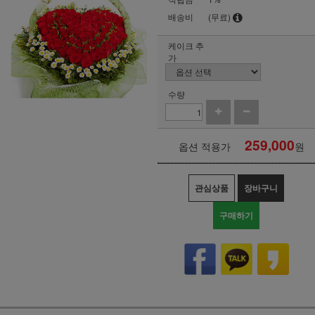
배송비
(무료)
케이크 추
가
수량
259,000
옵션 적용가
원
관심상품
장바구니
구매하기