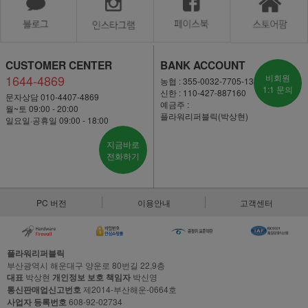
CUSTOMER CENTER
BANK ACCOUNT
1644-4869
비회원
농협 : 355-0032-7705-13
1:1 문의
신한 : 110-427-887160
문자상담 010-4407-4869
예금주 :
월~토 09:00 - 20:00
플라워리퍼블릭(박상현)
일요일·공휴일 09:00 - 18:00
지금바로
전화하기
PC 버전
이용안내
고객센터
플라워리퍼블릭
부산광역시 해운대구 양운로 80번길 22,9층
대표
박상현
개인정보 보호 책임자
박신영
통신판매업신고번호
제2014-부산해운-0664호
사업자 등록번호
608-92-02734