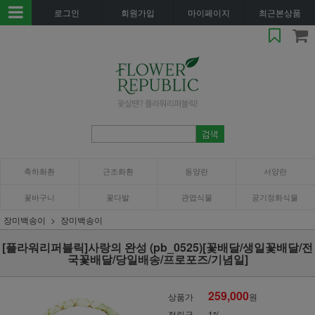
로그인
회원가입
마이페이지
최근본상품
축하화환
근조화환
동양란
서양란
꽃바구니
꽃다발
관엽식물
공기정화식물
장미백송이
장미백송이
[플라워리퍼블릭]사랑의 완성 (pb_0525)[꽃배달/생일꽃배달/전
국꽃배달/당일배송/프로포즈/기념일]
259,000
상품가
원
적립금
1%