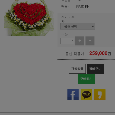
배송비
(무료)
케이크 추
가
수량
259,000
옵션 적용가
원
관심상품
장바구니
구매하기