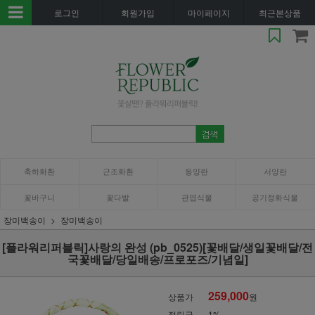
로그인
회원가입
마이페이지
최근본상품
축하화환
근조화환
동양란
서양란
꽃바구니
꽃다발
관엽식물
공기정화식물
장미백송이
장미백송이
[플라워리퍼블릭]사랑의 완성 (pb_0525)[꽃배달/생일꽃배달/전
국꽃배달/당일배송/프로포즈/기념일]
259,000
상품가
원
적립금
1%