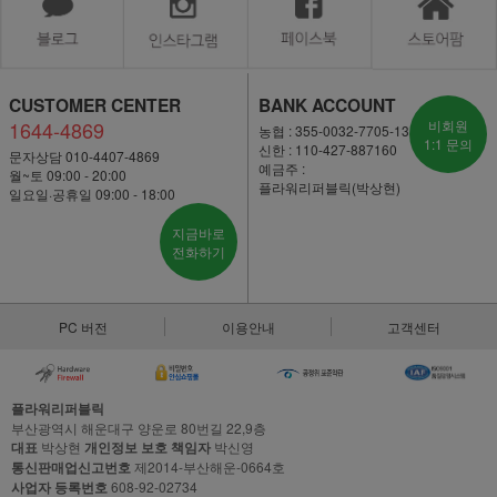
CUSTOMER CENTER
BANK ACCOUNT
1644-4869
비회원
농협 : 355-0032-7705-13
1:1 문의
신한 : 110-427-887160
문자상담 010-4407-4869
예금주 :
월~토 09:00 - 20:00
플라워리퍼블릭(박상현)
일요일·공휴일 09:00 - 18:00
지금바로
전화하기
PC 버전
이용안내
고객센터
플라워리퍼블릭
부산광역시 해운대구 양운로 80번길 22,9층
대표
박상현
개인정보 보호 책임자
박신영
통신판매업신고번호
제2014-부산해운-0664호
사업자 등록번호
608-92-02734